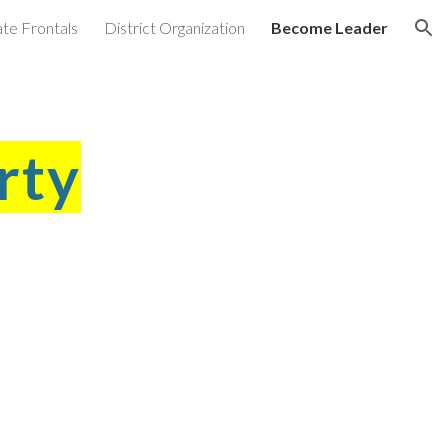
ate Frontals
District Organization
Become Leader
ion
rty