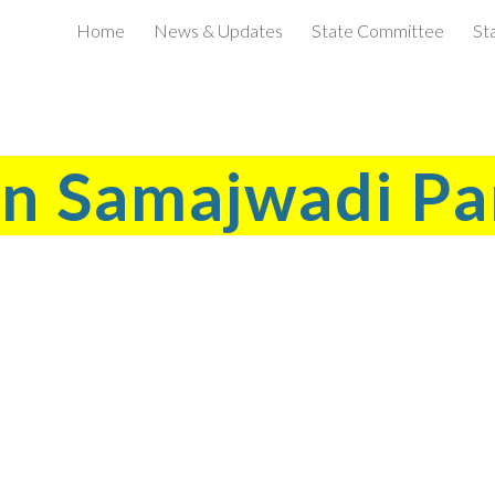
Home
News & Updates
State Committee
St
ip to main content
Skip to navigat
in Samajwadi Pa